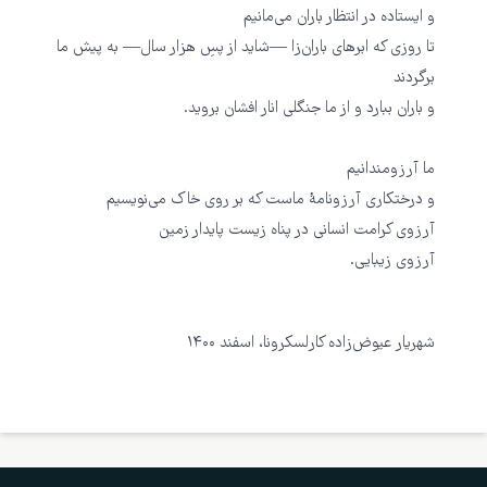
و ایستاده در انتظار باران می‌مانیم
تا روزی که ابرهای باران‌زا —شاید از پسِ هزار سال— به پیش ما
برگردند
و باران ببارد و از ما جنگلی انار افشان بروید.
ما آرزومندانیم
و درختکاری آرزونامهٔ ماست که بر روی خاک می‌نویسیم
آرزوی کرامت انسانی در پناه زیست پایدار زمین
آرزوی زیبایی.
شهریار عیوض‌زاده کارلسکرونا، اسفند ۱۴۰۰