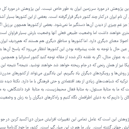
این پژوهش در مورد سرزمین ایران به طور خاص نیست. این پژوهش در مورد کل دن
ام ایران در کنار چند کشور دیگر قرار گرفته است. بعضی از این کشورها بسیار آشفته‌ب
 جز غم چیزی از دیدن آن‌ها دستگیر ما نمی‌شود. بعضی از کشورها همچون برزیل اگ
تری خواهند داشت اما وضعیت طبیعی فعلی آنها وضعیت بارش بسیار فراوان اس
 اصولا معنای دیگری دارد. اما کشورها و مناطق دیگری هم هستند که هم‌ردیف ایرا
عین حال با توجه به علت پیشرفته بودن این کشورها انتظار می‌رود که پاسخ آن‌ها 
. به عنوان مثال، اگر به نقشه ذکر شده از مقاله توجه کنید کشور استرالیا و همچنی
کا نیز از همان رنجی که در جام ریخته‌ خواهد شد خواهند نوشید. نتیجه؟ نتیجه این 
ز روش‌ها و رویکردهای دیگران یاد بگیریم. این یادگیری می‌تواند از کشورهای مدرن‌تر
یه که شباهت‌های زیادی از بعد اقتصادی و حتی فرهنگی با ما دارد. نکتهٔ دیده نشده
ه ما به مثابهٔ مسئول، به مثابهٔ فعال محیط‌زیست، به مثابهٔ فرد دانشگاهی، به مث
ان را داریم که به دنیای اطرافمان نگاه کنیم و راه‌کارهای دیگران را به زبان و وضع
ژوهش این است که عامل تمامی این تغییرات افزایش میزان دی‌اکسید کربن در ج
ایش جهانی گشته است. پای ما هم در این میان گیر است. کشور ما خود کارنامهٔ بسیار