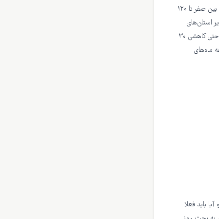
خشک بدون بارش نشان داده شده است. همانطور که می‌بینید برای این دوره ۲۷ ساله، کاهش بارش بین صفر تا ۱۲۰
یر استان‌های
این منطقه عموما بارش سالانهٔ بین ۱۵۰ تا ۳۵۰ میلی‌متر دارند (شکل ۱)، یعنی در نیمهٔ شمالی کشور حتی کاهشی ۳۰
ال افزایش ۱۵ روزه تا یک ماهه ماه‌های
یا باید فعلا
 به بحث روز