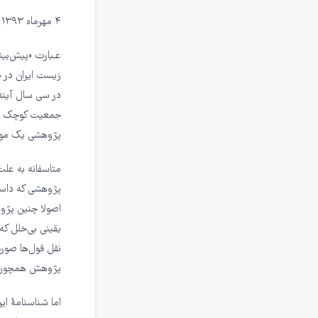
۴ مهرماه ۱۳۹۳
عـبارت «پیش‌بین
زیست ایران در 
در سی سال آیند
جمعیت کوچک فعا
پژوهشی یک موسسه
متاسفانه به علت
پژوهشی که داست
اصولا چنین پژوهش
یقینی بی‌خلل که
نقل قول‌ها صورت 
پژوهش همچون ت