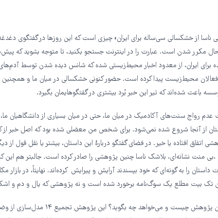
ی ناسا از خشکسالی سی‌ساله برای ایران» چیزی است که این روزها در گفتگوی دغدغ
حال مکرر شدن است. عبارت را در اینترنت جستجو بکنید، تا متوجه بشوید که پیش‌
ه برای ایران، از معدود اخبار محیط‌زیستی شده که شانس دیده شدن توسط آدم‌های 
لان محیط‌زیست پیدا کرده است. حضور کنونی خشکسالی در میان ما و همچنین نام
 باعث شده‌اند که تیر این خبر بُرد بیشتری در گفتگوهایمان بگیرد.
 عدم رواج سنت‌های آکادمیک در میان ما، حتی در میان بسیاری از دانشگاهیان ما، 
ان از آنجا شروع شده نمی‌شود. برای شخص من معضلی شده بود که اصل خبر از کجا
ی اتفاق افتاده یا خیر. در فضای گفتگو دربارهٔ این داستان، بیشتر یا نقل قول از د
 ،بی منت نشانه‌ای، بلاشک ناسا چنین پژوهشی را صادر کرده است. جالبتر هم این که
داستان را به گونه‌ای که خود بپسندند آرایش و پیرایش کرده‌اند. نهایتاً، در بازار مکاره
ک بیت مطلع یک سوگ‌نامه برخورد شده است و نه پژوهشی که یال و دم و اشکم
اما شناسنامهٔ این پژوهش چیست و می‌خواهد چه بگوید؟ این پ