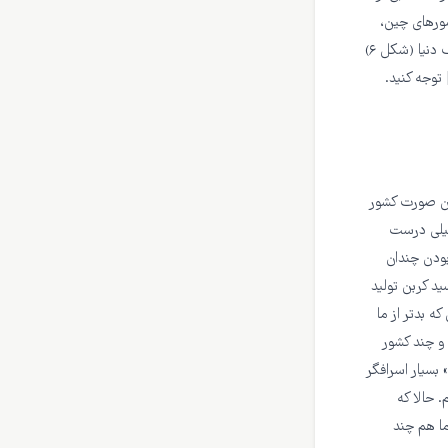
شورهای چین،
آمریکا، هند، روسیه، ژاپن، و آلمان قرار دارد [۶][۴]. به تصویر انتشار دی‌اکسیدکربن در نقاط مختلف دنیا (شکل ۶)
ال ۲۰۱۰ که توسط خانم سلوی آسفی نجف‌آبادی و همکارانشان در دانشگاه آریزونا تهیه شده[۱] توجه کنید.
این صورت کشور
 این نوع سنجش هم خیلی درست
بودن چندان
ید کربن تولید
ه بدتر از ما
 و چند کشور
 سالم» بسیار اسرافگر
. حالا که
ما هم چند