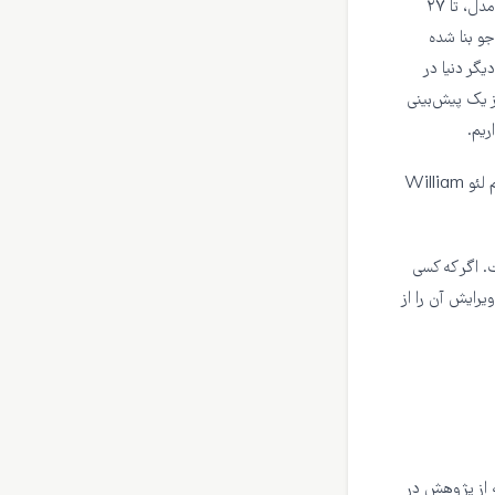
جوی در دنیا بر حسب داده‌های ۱۴۰ ساله و روند‌های فعلی است که سعی شده، با ادامهٔ دامنهٔ زمانی مدل، تا ۲۷
جو بنا شده
گر دنیا در
ز یک پیش‌بینی
ریم.
پژوهش در بخش مطالعات جوی سازمان ناسا رخ داده است. نویسندهٔ نخست آن آقایی به نام ویلیام لئو William
Geophy سال ۲۰۱۳ منتشر شده است. اگر که کسی
یرایش آن را از
ه از پژوهش در