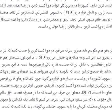
سید‌ کربن دارد. کشور ما در میزان کلی تولید دی‌اکسید کربن در رتبهٔ هفتم بعد از ک
در س
انتشار دی‌اکسید کربن بسیار بالاتر از رتبهٔ فوتبال ماست.
‌تر بخواهیم بگوییم باید میزان سرانه هر فرد در دی‌اکسیدکربن را حساب کنیم که در 
ما وضعیت اندک بهتری پیدا می‌کند و به میانه‌های جدول می‌رود[۶][۵]. اما
شور افغانستان به دلیل این که صنعت ندارد یکی از بهترین‌ها است اما این بهترین 
اید راه صحیح‌تر این است که بگوییم به ازای هر واحد تولید اقتصادی چقدر دی‌اکس
ن صورت کشور ما در وضعیت بسیار بدی قرار می‌گیرد. چون تنها کشورهای قابل توجهی ک
 (بزرگترین تولید کننده دی‌اکسید کربن) ، آفریقای جنوبی، اوکراین و روسیه هستند
دیگر که در اندازه‌های ما نیستند [۳][۶]. معنای این حرف این است که ما در مصرف نعمت «جَوْ
ان «جَوْ سالم» که سر سفره می‌آید کلی اسراف می‌کنیم تا نهایتا یک تکه‌اش را بخوریم
ف مردمان مختلف گریبان ما را به صورت خشکسالی گرفته، باید نگاه کنیم که دست 