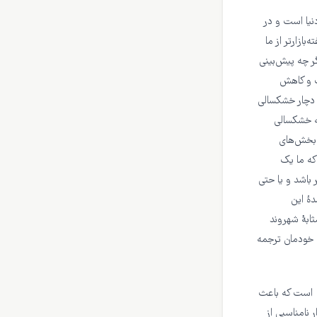
یا است و در
ازارتر از ما
ر چه پیش‌بینی
ت و کاهش
ن دچار خشکسالی
به خشکسالی
ن بخش‌های
که ما یک
 باشد و یا حتی
‌ٔ این
ابهٔ شهروند
یت خودمان ترجمه
و است که باعث
 نامناسبی از