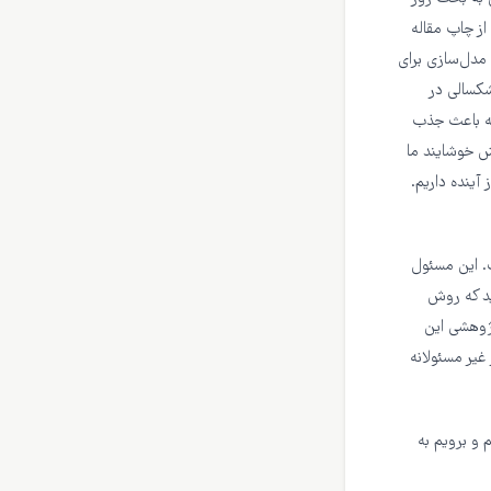
 و حتی بعد از چاپ مقاله
ایج مدل‌سازی برای
شکسالی در
ان جوی سلول هادلی (Hadley Cell) قرار دارد که باعث جذب
ش خوشایند ما
ینده داریم.
. این مسئول
وید که روش
پژوهشی این
غیر مسئولانه
 و برویم به