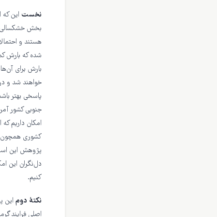
نخست
این که 
بخش خشکسالی آن ن
هستند و احتمالا
شده که بارش کم
بارش برای آن‌ها
خواهند شد و در 
پاسخی بهتر باشد
جنوبی کشور آمری
امکان داریم که ا
کشوری همچون ترک
پژوهش این است ک
دل‌نگران این امک
کنیم.
نکتهٔ دوم
این پ
اصلی فرایند گرم