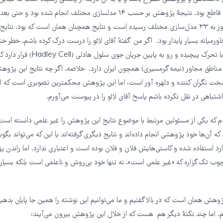
بگردد؟ جواب او قاطع بود. نتیجهٔ پژوهش بر حسب ۱۴ مدلسازی مختلف انجام شده بود
این تعداد تا امروز به ۳۳ مدل‌سازی مختلف رسیده است و نتایج همچنان همان است که بود. نت
اورمیانه بسیار پایدار بود. اگر من گفته‌ٔ آقای لائو را درست درک کرده باشم، خطر خ
ارتباط تنگاتنگ با تحرک پیچیده و رو به پایین جری
 مناطق مجاور (نیمه گرمسیری) همچون ایران دارد. خلاصه، اگر چه نتایج این پژوه
خت نگران کننده و دلهره آور است، اما این پژوهش محکمترین تصویری است که از آ
اشتباهی در نقل نکرده باشم پاسخ آقای لائو را در پیوست می‌آورم.
م که یکی از مسئولین مرتبط با موضوع نتایج این پژوهش را غیر علمی دانسته است
د که آن‌ها خود پژوهشی انجام داده‌اند و نتایج دیگری گرفته‌اند یا این که می‌تواند بگ
وارد استفاده شده و کاستی‌هایش فلان و فلان بوده است و اعتباری ندارد. اما راندن 
ب تک گزاره که «غیر علمی است»، نه تنها خود بی‌روش و ناعلمی است بلکه بسیار 
ژوهش همان است که در بالا گفتیم و ما می‌توانیم این نوشته را همین جا پایان بدهیم
م. اما چند نکتهٔ دیگر هم هست که از خلال این پژوهش بیرون می‌آیند: