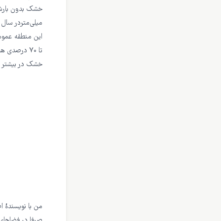
میلی‌متردر سال پ
خشک در بیشتر م
من با نویسندهٔ 
صرفا در فضاهای